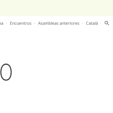
ion
pa
Encuentros
Asambleas anteriores
Català