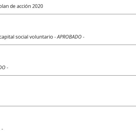
 plan de acción 2020
capital social voluntario
- APROBADO -
DO -
 -