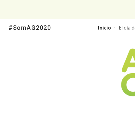
Sk
#SomAG2020
Inicio
El día 